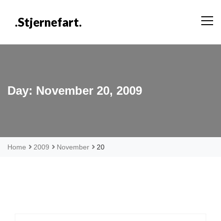
Skip
to
.stjernefart.
content
Day:
November 20, 2009
Home
2009
November
20