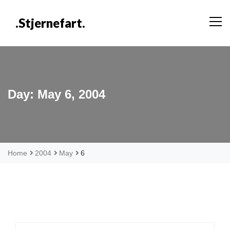
Skip
to
.stjernefart.
content
Day:
May 6, 2004
Home
2004
May
6