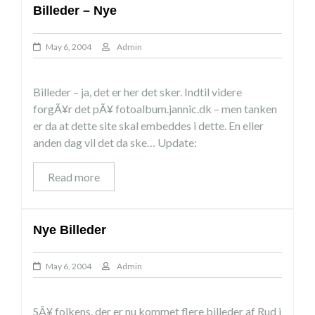
Billeder – Nye
May 6, 2004
Admin
Billeder – ja, det er her det sker. Indtil videre
forgÃ¥r det pÃ¥ fotoalbum.jannic.dk – men tanken
er da at dette site skal embeddes i dette. En eller
anden dag vil det da ske… Update:
Read more
Nye Billeder
May 6, 2004
Admin
SÃ¥ folkens, der er nu kommet flere billeder af Rud i