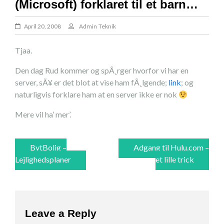
(Microsoft) forklaret til et barn…
April 20, 2008
Admin
Teknik
Tjaa.
Den dag Rud kommer og spÃ¸rger hvorfor vi har en
server, sÃ¥ er det blot at vise ham fÃ¸lgende;
link
; og
naturligvis forklare ham at en server ikke er nok
Mere vil ha’ mer’.
Post
BytBolig –
Adgang til Hulu.com –
Lejlighedsplaner
et lille trick
navigation
Leave a Reply